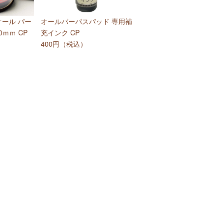
D オール パー
オールパーパスパッド 専用補
0ｍｍ CP
充インク CP
400円（税込）