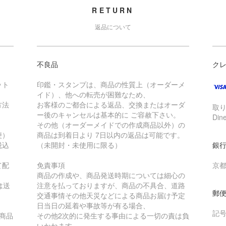
RETURN
返品について
不良品
ク
ット
印鑑・スタンプは、商品の性質上（オーダーメ
イド）、他への転売が困難なため、
方法
お客様のご都合による返品、交換またはオーダ
取り
ー後のキャンセルは基本的に ご容赦下さい。
Din
その他（オーダーメイドでの作成商品以外）の
便）
商品は到着日より 7日以内の返品は可能です。
税込
（未開封・未使用に限る）
銀行
て配
免責事項
京都
商品の作成や、商品発送時期については細心の
は送
注意を払っておりますが、商品の不具合、道路
郵
交通事情その他天災などによる商品お届け予定
日当日の延着や事故等が有る場合、
記号番
商品
その他2次的に発生する事由による一切の責は負
いかねます。