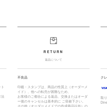
RETURN
返品について
不良品
ク
ット
印鑑・スタンプは、商品の性質上（オーダーメ
イド）、他への転売が困難なため、
方法
お客様のご都合による返品、交換またはオーダ
取り
ー後のキャンセルは基本的に ご容赦下さい。
Din
その他（オーダーメイドでの作成商品以外）の