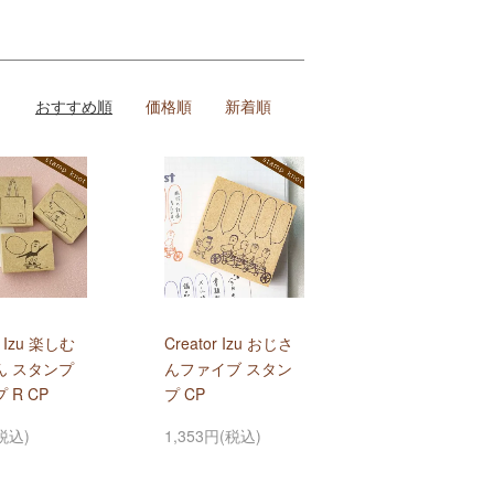
おすすめ順
価格順
新着順
r Izu 楽しむ
Creator Izu おじさ
ん スタンプ
んファイブ スタン
 R CP
プ CP
税込)
1,353円(税込)