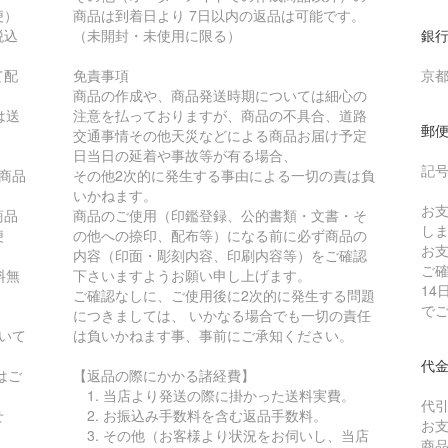
便）
商品は到着日より 7日以内の返品は可能です。
税込
（未開封・未使用に限る）
銀行
て配
免責事項
京都
商品の作成や、商品発送時期については細心の
は送
注意を払っておりますが、商品の不具合、道路
郵
交通事情その他天災などによる商品お届け予定
日当日の延着や事故等が有る場合、
記号番
商品
その他2次的に発生する事由による一切の責は負
いかねます。
お
商品
商品のご使用（印鑑登録、公的書類・文書・そ
し
便
の他への捺印、配布等）になる前に必ず商品の
お
内容（印面・彫刻内容、印刷内容等）をご確認
ご
料無
下さいますようお願い申し上げます。
1
ご確認なしに、ご使用後に2次的に発生する問題
で
につきましては、 いかなる場合でも一切の責任
いて
は負いかねます事、事前にご承知ください。
代金
はご
【返品の際にかかる諸経費】
1. 当店より発送の際に掛かった送料実費。
代引
せ
2. お振込み手数料を含む返品手数料。
お
3. その他（お客様より状況をお伺いし、当店
商品