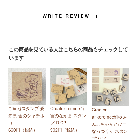
WRITE REVIEW
この商品を見ている人はこちらの商品もチェックして
います
ご当地スタンプ 愛
Creator nomue 宇
Creator
知県 金のシャチホ
宙のなかま スタン
ankoromochiko あ
コ
プ R CP
んこちゃんとぴー
660円（税込）
902円（税込）
なっつくん スタン
プS CP