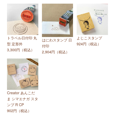
トラベル日付印 丸
よじこスタンプ
はにわスタンプ 日
型 定形外
924円（税込）
付印
3,300円（税込）
2,904円（税込）
Creator あんこだ
ま シマエナガ スタ
ンプ R CP
902円（税込）