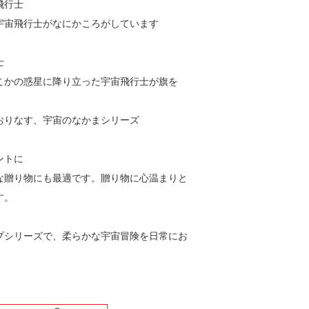
飛行士
宇宙飛行士がなにかころがしています
士
こかの惑星に降り立った宇宙飛行士が旗を
がおりなす、宇宙のなかまシリーズ
ントに
な贈り物にも最適です。贈り物に心温まりと
す。
プシリーズで、柔らかな宇宙冒険を日常にお