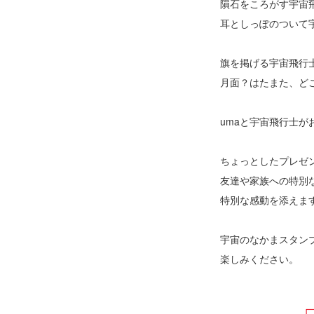
隕石をころがす宇宙
耳としっぽのついて
旗を掲げる宇宙飛行
月面？はたまた、ど
umaと宇宙飛行士
ちょっとしたプレゼ
友達や家族への特別
特別な感動を添えま
宇宙のなかまスタン
楽しみください。