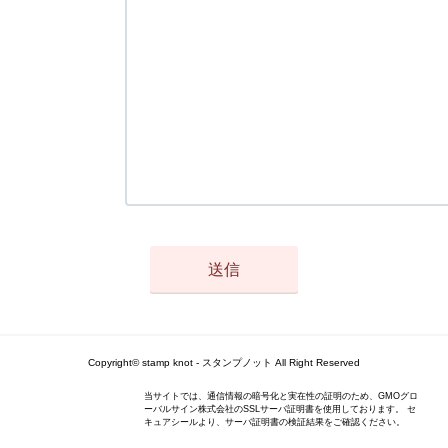
Copyright© stamp knot - スタンプノット All Right Reserved
当サイトでは、通信情報の暗号化と実在性の証明のため、GMOグロ
ーバルサイン株式会社のSSLサーバ証明書を使用しております。 セ
キュアシールより、サーバ証明書の検証結果をご確認ください。