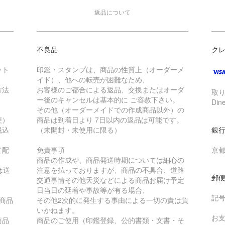
返品について
不良品
ク
ット
印鑑・スタンプは、商品の性質上（オーダーメ
イド）、他への転売が困難なため、
方法
お客様のご都合による返品、交換またはオーダ
取り
ー後のキャンセルは基本的に ご容赦下さい。
Din
その他（オーダーメイドでの作成商品以外）の
便）
商品は到着日より 7日以内の返品は可能です。
税込
（未開封・未使用に限る）
銀行
て配
免責事項
京都
商品の作成や、商品発送時期については細心の
は送
注意を払っておりますが、商品の不具合、道路
郵
交通事情その他天災などによる商品お届け予定
日当日の延着や事故等が有る場合、
記号番
商品
その他2次的に発生する事由による一切の責は負
いかねます。
お
商品
商品のご使用（印鑑登録、公的書類・文書・そ