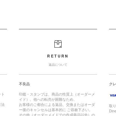
RETURN
返品について
不良品
ク
ット
印鑑・スタンプは、商品の性質上（オーダーメ
イド）、他への転売が困難なため、
方法
お客様のご都合による返品、交換またはオーダ
取り
ー後のキャンセルは基本的に ご容赦下さい。
Din
その他（オーダーメイドでの作成商品以外）の