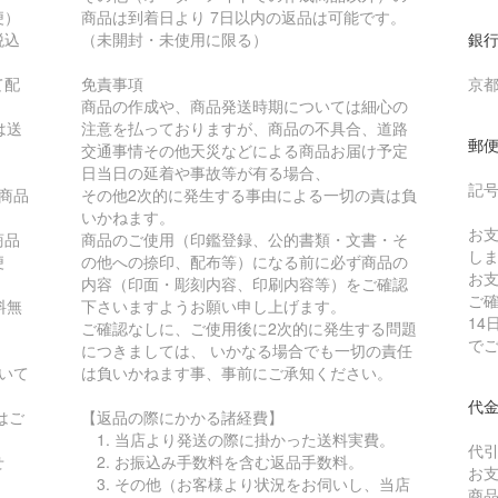
便）
商品は到着日より 7日以内の返品は可能です。
税込
（未開封・未使用に限る）
銀行
て配
免責事項
京都
商品の作成や、商品発送時期については細心の
は送
注意を払っておりますが、商品の不具合、道路
郵
交通事情その他天災などによる商品お届け予定
日当日の延着や事故等が有る場合、
記号番
商品
その他2次的に発生する事由による一切の責は負
いかねます。
お
商品
商品のご使用（印鑑登録、公的書類・文書・そ
し
便
の他への捺印、配布等）になる前に必ず商品の
お
内容（印面・彫刻内容、印刷内容等）をご確認
ご
料無
下さいますようお願い申し上げます。
1
ご確認なしに、ご使用後に2次的に発生する問題
で
につきましては、 いかなる場合でも一切の責任
いて
は負いかねます事、事前にご承知ください。
代金
はご
【返品の際にかかる諸経費】
1. 当店より発送の際に掛かった送料実費。
代引
せ
2. お振込み手数料を含む返品手数料。
お
3. その他（お客様より状況をお伺いし、当店
商品